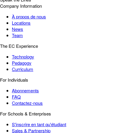
Company Information
À propos de nous
Locations
News
Team
The EC Experience
Technology
Pedagogy
Curriculum
For Individuals
Abonnements
FAQ
Contactez-nous
For Schools & Enterprises
S'inscrire en tant qu'étudiant
Sales & Partnership