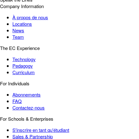
Company Information
À propos de nous
Locations
News
Team
The EC Experience
Technology
Pedagogy
Curriculum
For Individuals
Abonnements
FAQ
Contactez-nous
For Schools & Enterprises
S'inscrire en tant qu'étudiant
Sales & Partnership