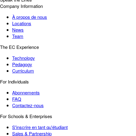
Company Information
À propos de nous
Locations
News
Team
The EC Experience
Technology
Pedagogy
Curriculum
For Individuals
Abonnements
FAQ
Contactez-nous
For Schools & Enterprises
S'inscrire en tant qu'étudiant
Sales & Partnership