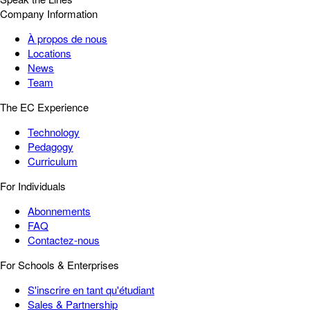
Company Information
À propos de nous
Locations
News
Team
The EC Experience
Technology
Pedagogy
Curriculum
For Individuals
Abonnements
FAQ
Contactez-nous
For Schools & Enterprises
S'inscrire en tant qu'étudiant
Sales & Partnership