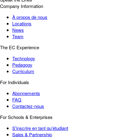
Company Information
À propos de nous
Locations
News
Team
The EC Experience
Technology
Pedagogy
Curriculum
For Individuals
Abonnements
FAQ
Contactez-nous
For Schools & Enterprises
S'inscrire en tant qu'étudiant
Sales & Partnership