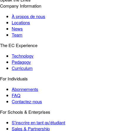
Company Information
À propos de nous
Locations
News
Team
The EC Experience
Technology
Pedagogy
Curriculum
For Individuals
Abonnements
FAQ
Contactez-nous
For Schools & Enterprises
S'inscrire en tant qu'étudiant
Sales & Partnership