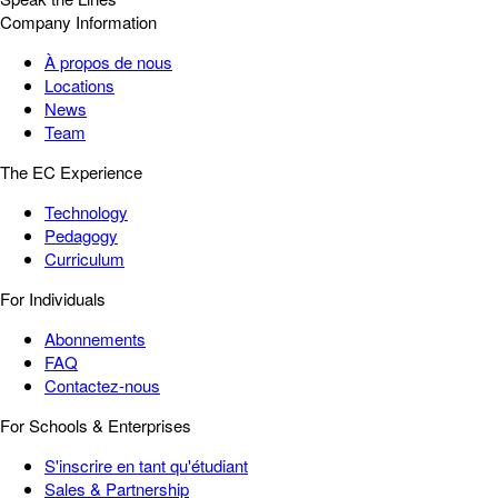
Company Information
À propos de nous
Locations
News
Team
The EC Experience
Technology
Pedagogy
Curriculum
For Individuals
Abonnements
FAQ
Contactez-nous
For Schools & Enterprises
S'inscrire en tant qu'étudiant
Sales & Partnership