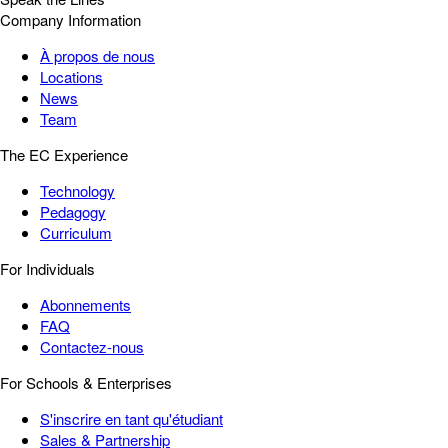
Company Information
À propos de nous
Locations
News
Team
The EC Experience
Technology
Pedagogy
Curriculum
For Individuals
Abonnements
FAQ
Contactez-nous
For Schools & Enterprises
S'inscrire en tant qu'étudiant
Sales & Partnership